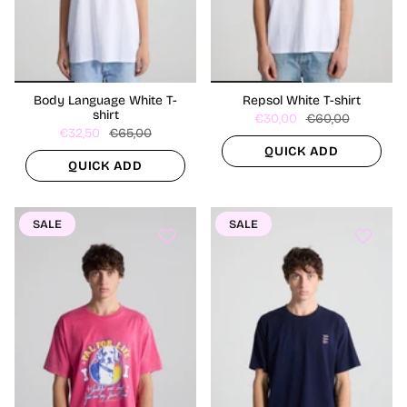
Body Language White T-
Repsol White T-shirt
shirt
€30,00
€60,00
€32,50
€65,00
QUICK ADD
QUICK ADD
SALE
SALE