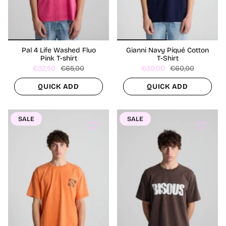
Pal 4 Life Washed Fluo
Gianni Navy Piqué Cotton
Pink T-shirt
T-Shirt
€32,50
€65,00
€30,00
€60,00
QUICK ADD
QUICK ADD
SALE
SALE