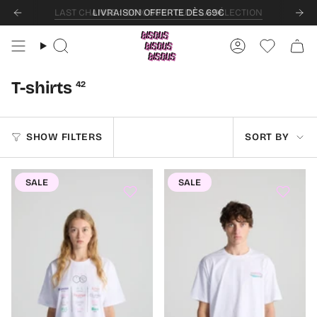
Skip
LIVRAISON OFFERTE DÈS 69€
to
content
Search
Account
Wishlist
T-shirts
42
Sort
SHOW FILTERS
SORT BY
by
SALE
SALE