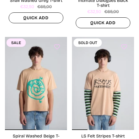
Snail Washed Grey T-shirt
Intimate Dialogues Black
T-shirt
€32,50
€65,00
€32,50
€65,00
QUICK ADD
QUICK ADD
SALE
SOLD OUT
Spiral Washed Beige T-
LS Felt Stripes T-shirt