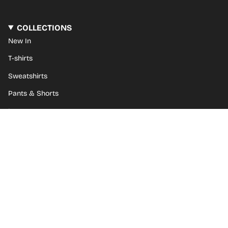
COLLECTIONS
New In
T-shirts
Sweatshirts
Pants & Shorts
Loungewear
Kids
Goodies
Gift Card
ABOUT BISOUS SKATEBOARDS
The brand Bisous Skateboards
Bisous Flagship