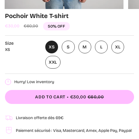
Pochoir White T-shirt
Regular
€30,00
€60,00
50%
OFF
price
Size
XS
S
M
L
XL
XS
XXL
Hurry! Low inventory
ADD TO CART
€30,00
€60,00
Livraison offerte dès 69€
Paiement sécurisé : Visa, Mastercard, Amex, Apple Pay, Paypal