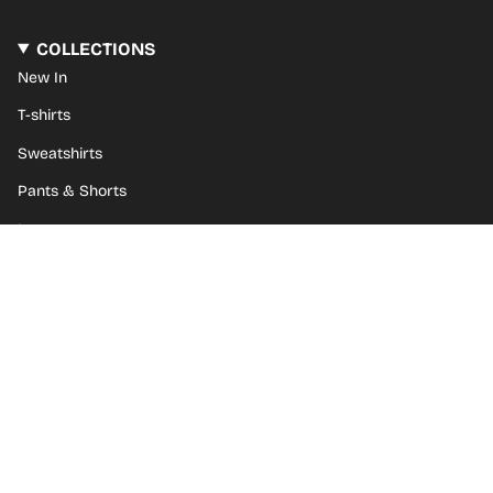
COLLECTIONS
New In
T-shirts
Sweatshirts
Pants & Shorts
Loungewear
Kids
Goodies
Gift Card
ABOUT BISOUS SKATEBOARDS
The brand Bisous Skateboards
Bisous Flagship